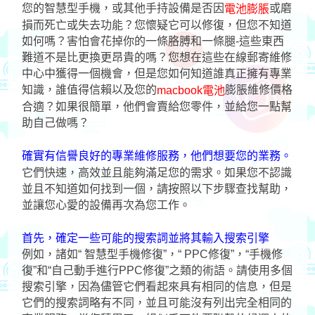
您的智慧型手機，或其他手持設備是否因
或磨
電池膨脹
損而死亡或失去功能？您懷疑它可以修復，但您不知道
如何嗎？害怕會花掉你的一條胳膊和一條腿-這些東西
難道不是比更換更昂貴的嗎？您想在這些在線郵寄維修
中心中獲得一個機會，但是您如何知道誰真正擁有專業
知識，誰值得信賴以及您的
膨脹維修價格
macbook電池
合適？如果很簡單，他們會賣給您零件，並給您一點幫
助自己做嗎？
確實有信譽良好的專業維修服務，他們想要您的業務。
它們快速，高效並且能夠滿足您的需求。如果您不認識
並且不知道如何找到一個，請按照以下步驟查找幫助，
並讓您心愛的設備再次為您工作。
首先，確定一些可能的搜索詞並將其輸入搜索引擎
例如，諸如“ 智慧型手機修復”，“ PPC修復”，“手機修
復”和“自己動手進行PPC修復”之類的術語。請使用多個
搜索引擎，因為儘管它們看起來具有相同的信息，但是
它們的搜索詞略有不同，並且可能沒有列出完全相同的