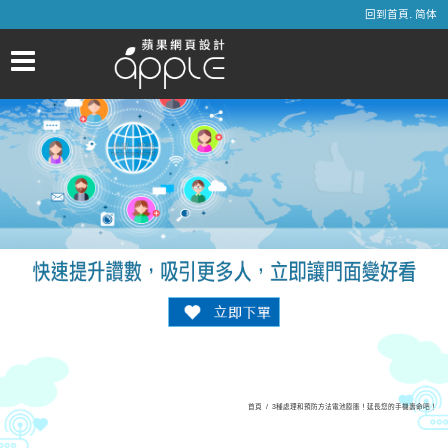
.
回到首頁
简体
首頁
/
3種處理和預防方法電池膨脹！延長您的手機壽命吧！