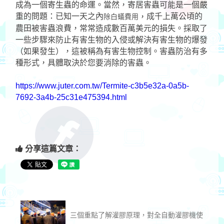
成為一個寄生蟲的命運。當然，寄居害蟲可能是一個嚴
重的問題：已知一天之內
成千上萬公頃的
除白蟻費用
，
農田被害蟲浪費，常常造成數百萬美元的損失。採取了
一些步驟來防止有害生物的入侵或解決有害生物的爆發
（如果發生），這被稱為有害生物控制。害蟲防治有多
種形式，具體取決於您要消除的害蟲。
https://www.juter.com.tw/Termite-c3b5e32a-0a5b-
7692-3a4b-25c31e475394.html
分享這篇文章：
三個重點了解灌膠原理，對全自動灌膠機使