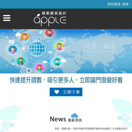
.
回到首頁
简体
首頁
/
網路行銷
/
你還不知道什麼是網路行銷的成功訣竅嗎？五大重點告訴你！