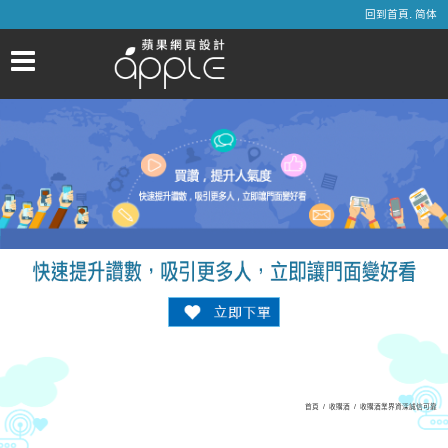
.
回到首頁
简体
首頁
/
收購酒
/
收購酒業界資深誠信可靠