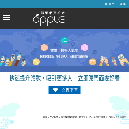
.
回到首頁
简体
首頁
/
生活娛樂
/
腳底按摩按壓穴道｜燃脂排毒、熱水浸泡舒適體驗｜一堂50分鐘優惠專案