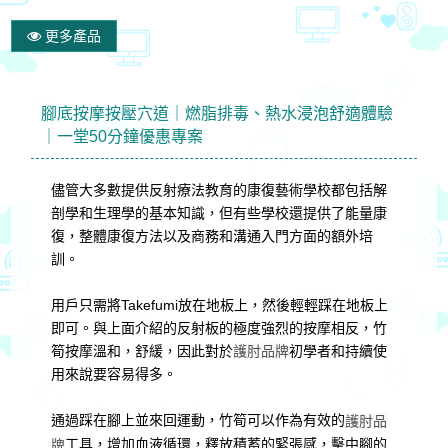
更多產品
腳底按摩按壓穴道｜燃脂排毒、熱水浸泡舒適體驗
｜一堂50分鐘優惠專案
儘管大多數提供反射療法教育的康復藝術學校都包括解
剖學和生理學的基本知識，但有些學校還提供了能量康
復，整體康復方法以及商務和溝通入門方面的額外培
訓。
用戶只需將Takefum​​i放在地板上，然後輕輕踩在地板上
即可。與上面介紹的反射板的極度強烈的按摩相反，竹
筍按摩溫和，舒緩，因此對於
初學者和持續使
護肘品牌
用來說要容易得多。
通過踩在腳上並來回運動，竹筍可以作為有效的
護肘品
工具，增加血液循環，釋放積蓄的緊張感，擊中腳的
牌